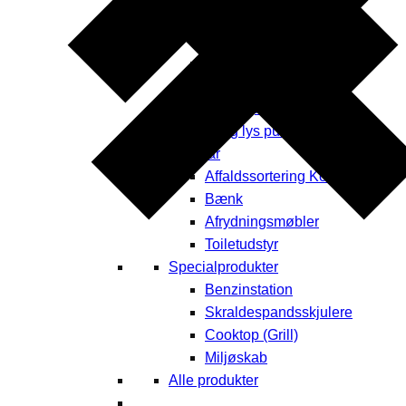
Borde & bænke
Opbevaring
Plantekummer
Læhegn
Fodhegn
El og lys pullerter
Inventar
Affaldssortering Kontor
Bænk
Afrydningsmøbler
Toiletudstyr
Specialprodukter
Benzinstation
Skraldespandsskjulere
Cooktop (Grill)
Miljøskab
Alle produkter