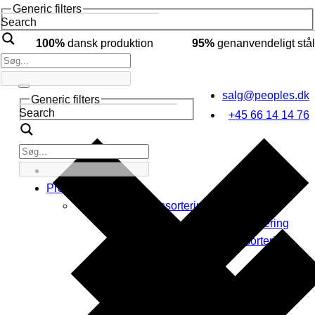
Generic filters
Search
100%
dansk produktion
95%
genanvendeligt stål
salg@peoples.dk
Generic filters
Search
+45 66 14 14 76
Produkter
Affaldssortering
Indendørs affaldssortering
Udendørs affaldssortering
Byrumsinventar
Affaldsspande
Byrums affaldssortering
Askebægre