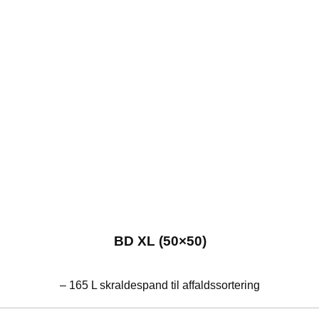
BD XL (50×50)
– 165 L skraldespand til affaldssortering