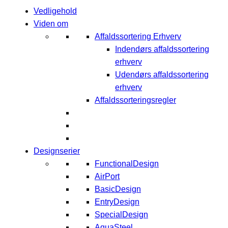
Vedligehold
Viden om
Affaldssortering Erhverv
Indendørs affaldssortering
erhverv
Udendørs affaldssortering
erhverv
Affaldssorteringsregler
Designserier
FunctionalDesign
AirPort
BasicDesign
EntryDesign
SpecialDesign
AquaSteel