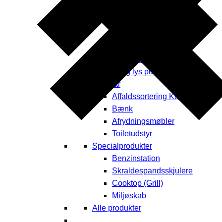
Borde & bænke
Opbevaring
Plantekummer
Læhegn
Fodhegn
El og lys pullerter
Inventar
Affaldssortering Kontor
Bænk
Afrydningsmøbler
Toiletudstyr
Specialprodukter
Benzinstation
Skraldespandsskjulere
Cooktop (Grill)
Miljøskab
Alle produkter