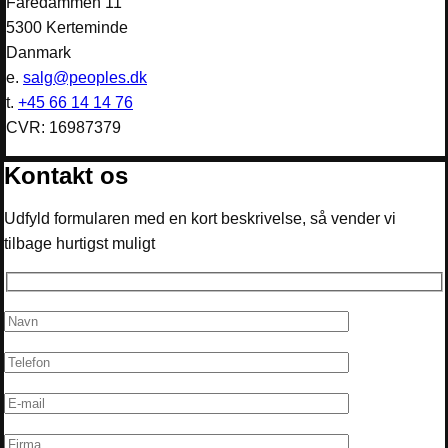
Fåredammen 11
5300 Kerteminde
Danmark
e.
salg@peoples.dk
t.
+45 66 14 14 76
CVR: 16987379
Kontakt os
Udfyld formularen med en kort beskrivelse, så vender vi
tilbage hurtigst muligt