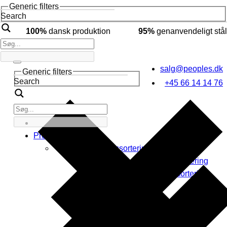
Generic filters
Search
100%
dansk produktion
95%
genanvendeligt stål
salg@peoples.dk
Generic filters
Search
+45 66 14 14 76
Produkter
Affaldssortering
Indendørs affaldssortering
Udendørs affaldssortering
Byrumsinventar
Affaldsspande
Byrums affaldssortering
Askebægre