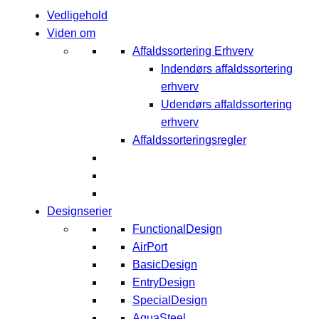
Vedligehold
Viden om
Affaldssortering Erhverv
Indendørs affaldssortering
erhverv
Udendørs affaldssortering
erhverv
Affaldssorteringsregler
Designserier
FunctionalDesign
AirPort
BasicDesign
EntryDesign
SpecialDesign
AquaSteel