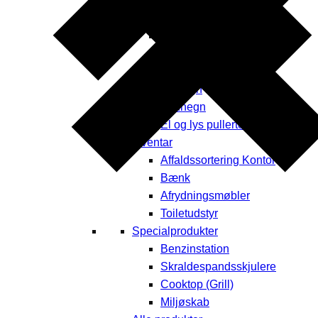
Byrums affaldssortering
Askebægre
Borde & bænke
Opbevaring
Plantekummer
Læhegn
Fodhegn
El og lys pullerter
Inventar
Affaldssortering Kontor
Bænk
Afrydningsmøbler
Toiletudstyr
Specialprodukter
Benzinstation
Skraldespandsskjulere
Cooktop (Grill)
Miljøskab