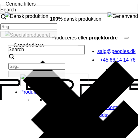
Generic filters
Search
100%
dansk produktion
Produceres efter
projektordre
Generic filters
Search
salg@peoples.dk
+45 66 14 14 76
Produkter
Affaldssortering
Indendørs affaldssortering
Udendørs affaldssortering
Byrumsinventar
Affaldsspande