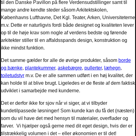
til den Danske Pavillon på flere Verdensudstillinger samt til
mange andre kendte steder såsom Arkitektskolen,
Københavns Lufthavne, Det Kgl. Teater, Arken, Universiteterne
m.v. Dette er naturligvis fordi både designet og kvaliteten lever
op til de høje krav som nogle af verdens bedste og førende
arkitekter stiller til en affaldsspands design, konstruktion og
ikke mindst funktion.
Det samme gælder for alle de øvrige produkter, såsom
borde
og bænke
,
plantekummer
,
askebægre
,
pullerter
,
læhegn
,
toiletudstyr
m.v. De er alle sammen udført i en høj kvalitet, der
kan holde til at blive brugt. Ligeledes er de fleste af dem faktisk
udviklet i samarbejde med kunderne.
Det er derfor ikke for sjov når vi siger, at vi tilbyder
kundetilpassede løsninger! Som kunde kan du få det (næsten)
som du vil have det med hensyn til materialer, overflader og
farver. Vi hjælper også gerne med dit eget design, hvis der er
tilstrækkelig volumen i det – eller økonomien er til det!