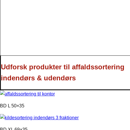
Udforsk produkter til affaldssortering
indendørs & udendørs
BD L 50×35
BD XL 69×35