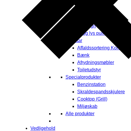
Opbevaring
Plantekummer
Læhegn
Fodhegn
El og lys pullerter
Inventar
Affaldssortering Kontor
Bænk
Afrydningsmøbler
Toiletudstyr
Specialprodukter
Benzinstation
Skraldespandsskjulere
Cooktop (Grill)
Miljøskab
Alle produkter
Vedligehold