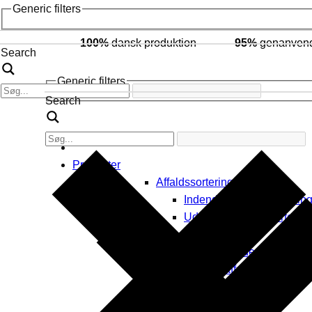
Generic filters
100%
dansk produktion
95%
genanvende
Search
Generic filters
Search
Produkter
Affaldssortering
Indendørs affaldssorterin
Udendørs affaldssortering
Byrumsinventar
Affaldsspande
Byrums affaldssortering
Askebægre
Borde & bænke