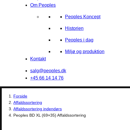
Om Peoples
Peoples Koncept
Historien
Peoples i dag
Miljø og produktion
Kontakt
salg@peoples.dk
+45 66 14 14 76
Forside
Affaldssortering
Affaldssortering indendørs
Peoples BD XL (69×35) Affaldssortering