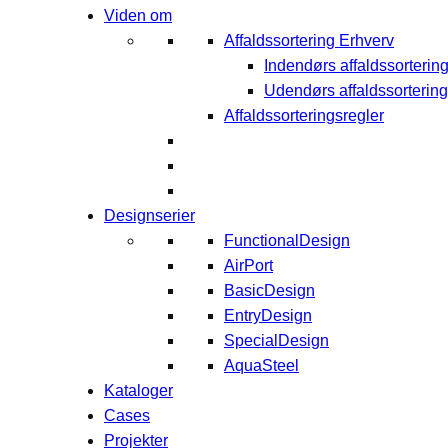
Viden om
Affaldssortering Erhverv
Indendørs affaldssorterin
Udendørs affaldssortering
Affaldssorteringsregler
Designserier
FunctionalDesign
AirPort
BasicDesign
EntryDesign
SpecialDesign
AquaSteel
Kataloger
Cases
Projekter