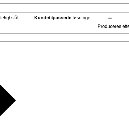
ligt stål
Kundetilpassede
løsninger
Produceres eft
g