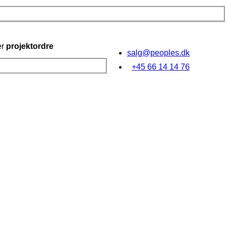
er
projektordre
salg@peoples.dk
+45 66 14 14 76