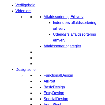
Vedligehold
Viden om
Affaldssortering Erhverv
Indendørs affaldssortering
erhverv
Udendørs affaldssortering
erhverv
Affaldssorteringsregler
Designserier
FunctionalDesign
AirPort
BasicDesign
EntryDesign
SpecialDesign
AquaSteel