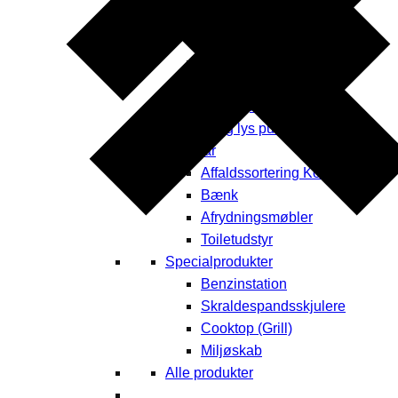
Borde & bænke
Opbevaring
Plantekummer
Læhegn
Fodhegn
El og lys pullerter
Inventar
Affaldssortering Kontor
Bænk
Afrydningsmøbler
Toiletudstyr
Specialprodukter
Benzinstation
Skraldespandsskjulere
Cooktop (Grill)
Miljøskab
Alle produkter