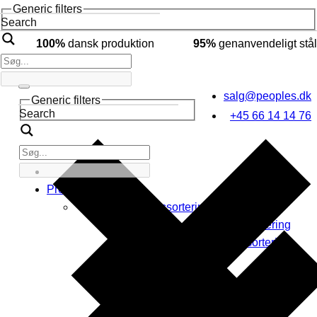
Generic filters
Search
100%
dansk produktion
95%
genanvendeligt stål
salg@peoples.dk
Generic filters
Search
+45 66 14 14 76
Produkter
Affaldssortering
Indendørs affaldssortering
Udendørs affaldssortering
Byrumsinventar
Affaldsspande
Byrums affaldssortering
Askebægre