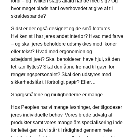
forbi – og hvilken slags affald har de med sig? Og
hvor meget plads har I overhovedet at give af til
skraldespande?
Sidst er der også designet og de små features.
Hvilken stil har jeres andet interiør? Hvad med farve
– og skal jeres beholdere udsmykkes med ikoner
eller tekst? Hvad med ergonomien og
arbejdsmiljøet? Skal beholderen have hjul, så den
let kan flyttes? Skal den åbne fremad til gavn for
rengøringspersonalet? Skal den udstyres med
sikkerhedslås til fortroligt papir? Eller…
Spørgsmålene og mulighederne er mange.
Hos Peoples har vi mange løsninger, der tilgodeser
jeres individuelle behov. Vores brede udvalg af
produkter samt vores mange års specialisering inde
for feltet gør, at vi står til rådighed gennem hele