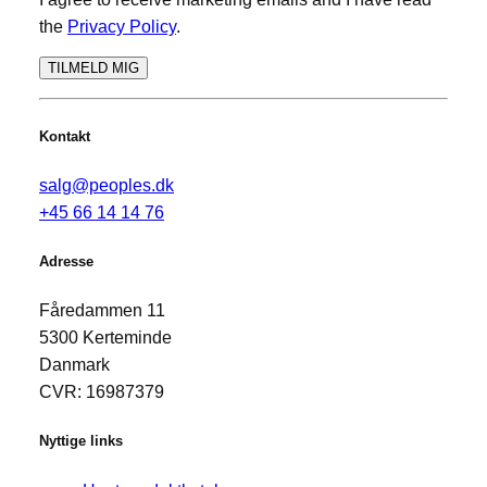
the
Privacy Policy
.
TILMELD MIG
Kontakt
salg@peoples.dk
+45 66 14 14 76
Adresse
Fåredammen 11
5300 Kerteminde
Danmark
CVR: 16987379
Nyttige links