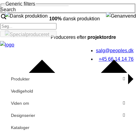
Generic filters
Search
100%
dansk produktion
Produceres efter
projektordre
salg@peoples.dk
+45 66 14 14 76
Produkter
Vedligehold
Viden om
Designserier
Kataloger