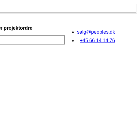
er
projektordre
salg@peoples.dk
+45 66 14 14 76