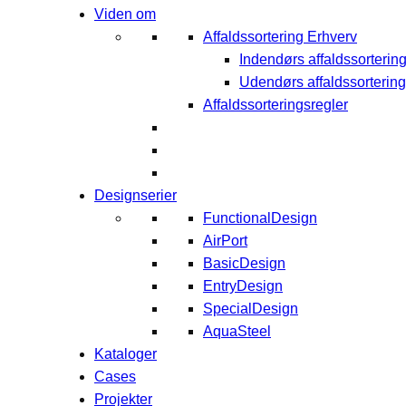
Viden om
Affaldssortering Erhverv
Indendørs affaldssorterin
Udendørs affaldssortering
Affaldssorteringsregler
Designserier
FunctionalDesign
AirPort
BasicDesign
EntryDesign
SpecialDesign
AquaSteel
Kataloger
Cases
Projekter