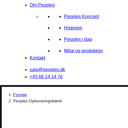
Om Peoples
Peoples Koncept
Historien
Peoples i dag
Miljø og produktion
Kontakt
salg@peoples.dk
+45 66 14 14 76
Forside
Peoples Opbevaringsbænk