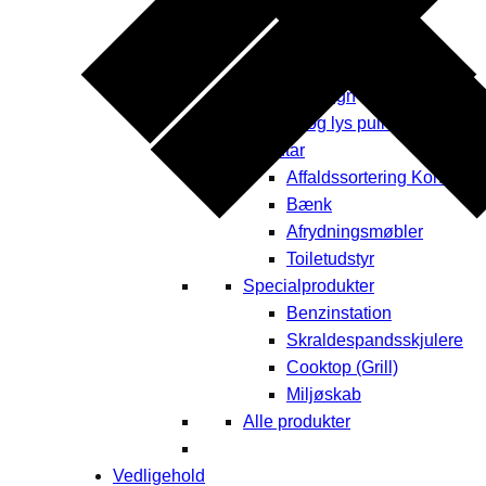
Opbevaring
Plantekummer
Læhegn
Fodhegn
El og lys pullerter
Inventar
Affaldssortering Kontor
Bænk
Afrydningsmøbler
Toiletudstyr
Specialprodukter
Benzinstation
Skraldespandsskjulere
Cooktop (Grill)
Miljøskab
Alle produkter
Vedligehold