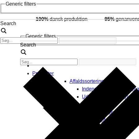
Generic filters
100%
dansk produktion
95%
genanvende
Search
Generic filters
Search
Produkter
Affaldssortering
Indendørs affaldssorterin
Udendørs affaldssortering
Byrumsinventar
Affaldsspande
Byrums affaldssortering
Askebægre
Borde & bænke