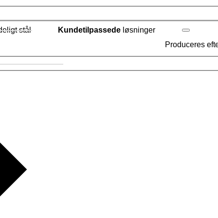
ligt stål
Kundetilpassede
løsninger
Produceres eft
g